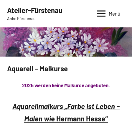
Zum
Atelier-Fürstenau
Inhalt
Menü
Anke Fürstenau
springen
Aquarell – Malkurse
2025 werden keine Malkurse angeboten.
Aquarellmalkurs „Farbe ist Leben –
Malen wi
e Hermann Hesse“