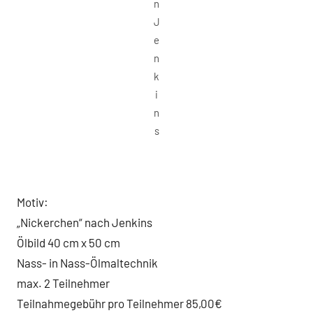
n
J
e
n
k
i
n
s
Motiv:
„Nickerchen“ nach Jenkins
Ölbild 40 cm x 50 cm
Nass- in Nass-Ölmaltechnik
max. 2 Teilnehmer
Teilnahmegebühr pro Teilnehmer 85,00€